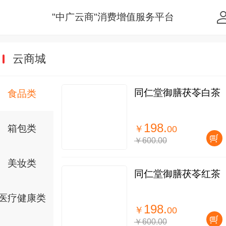
"中广云商"消费增值服务平台
云商城
同仁堂御膳茯苓白茶
食品类
198.
箱包类
￥
00
￥600.00
美妆类
同仁堂御膳茯苓红茶
医疗健康类
198.
￥
00
￥600.00