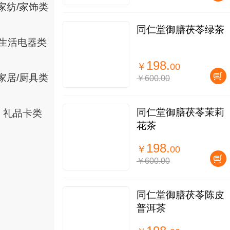
家纺/家饰类
同仁堂御膳茯苓绿茶
生活电器类
198.
￥
00
家居/厨具类
￥600.00
同仁堂御膳茯苓茉莉
礼品卡类
花茶
198.
￥
00
￥600.00
同仁堂御膳茯苓陈皮
普洱茶